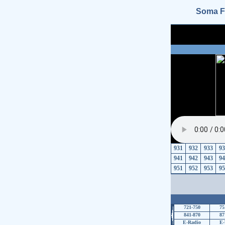
Soma F
931
932
933
93
941
942
943
94
951
952
953
95
721-750
75
841-870
87
E-Radio
E-