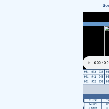
Som
931
932
933
93
941
942
943
94
951
952
953
95
721-750
75
841-870
87
E-Radio
E-