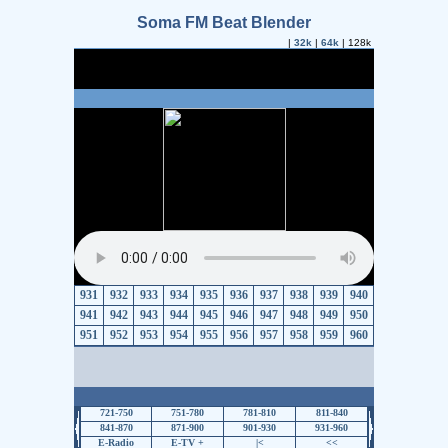
Soma FM Beat Blender
|
32k
|
64k
| 128k
931
932
933
934
935
936
937
938
939
940
941
942
943
944
945
946
947
948
949
950
951
952
953
954
955
956
957
958
959
960
721-750
751-780
781-810
811-840
841-870
871-900
901-930
931-960
E-Radio
E-TV +
|<
<<