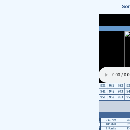
So
931
932
933
93
941
942
943
94
951
952
953
95
721-750
75
841-870
87
E-Radio
E-