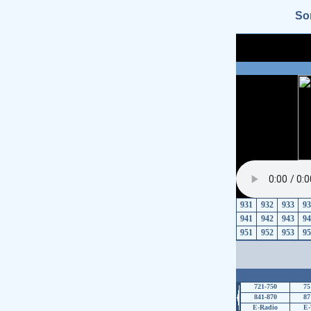
So
931
932
933
93
941
942
943
94
951
952
953
95
721-750
75
841-870
87
E-Radio
E-