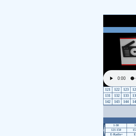
121
122
123
12
131
132
133
13
142
143
144
14
1-30
3
121-150
15
E-Radio+
E