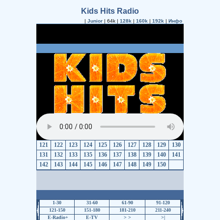
Kids Hits Radio
|
Junior
| 64k |
128k
|
160k
|
192k
|
Инфо
121
122
123
124
125
126
127
128
129
130
131
132
133
135
136
137
138
139
140
141
142
143
144
145
146
147
148
149
150
1-30
31-60
61-90
91-120
121-150
151-180
181-210
211-240
E-Radio+
E-TV
>
>
>|