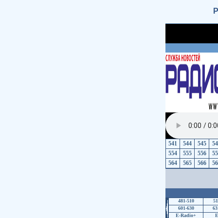
Р
541
544
545
54
554
555
556
55
564
565
566
56
481-510
51
601-630
63
E-Radio+
E