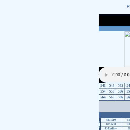
Р
541
544
545
54
554
555
556
55
564
565
566
56
481-510
51
601-630
63
E-Radio+
E