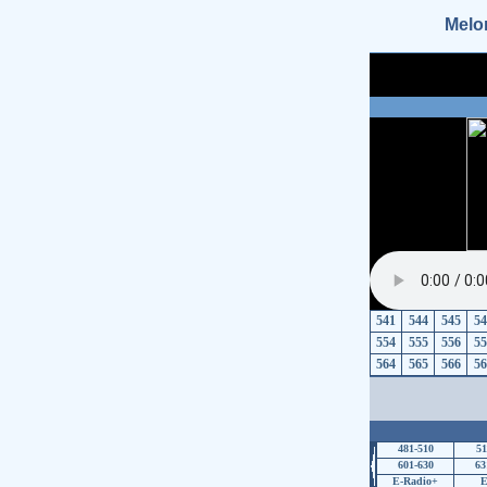
Melo
541
544
545
54
554
555
556
55
564
565
566
56
481-510
51
601-630
63
E-Radio+
E