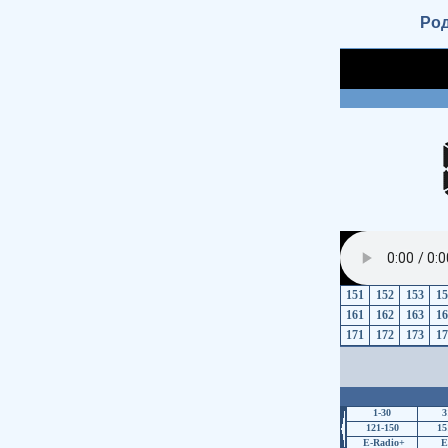
Ро
151
152
153
15
161
162
163
16
171
172
173
17
1-30
3
121-150
15
E-Radio+
E