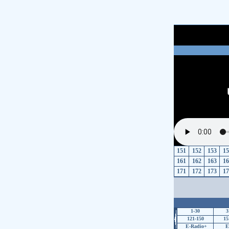
151
152
153
15
161
162
163
16
171
172
173
17
1-30
3
121-150
15
E-Radio+
E