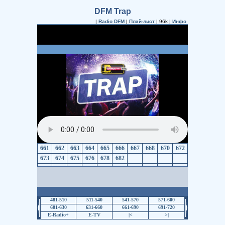
DFM Trap
|
Radio DFM
|
Плэй-лист
| 96k |
Инфо
661
662
663
664
665
666
667
668
670
672
673
674
675
676
678
682
481-510
511-540
541-570
571-600
601-630
631-660
661-690
691-720
E-Radio+
E-TV
|<
>|