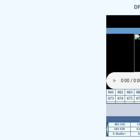
DF
661
662
663
66
673
674
675
67
481-510
51
601-630
63
E-Radio+
E