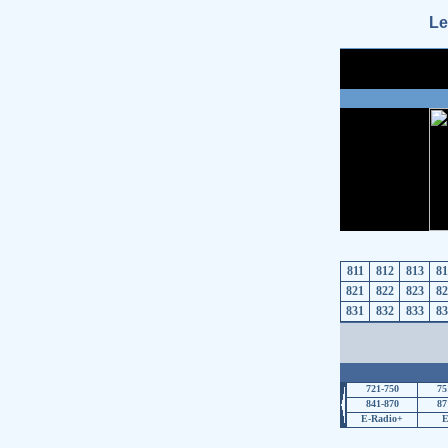
Le
811
812
813
81
821
822
823
82
831
832
833
83
721-750
75
841-870
87
E-Radio+
E