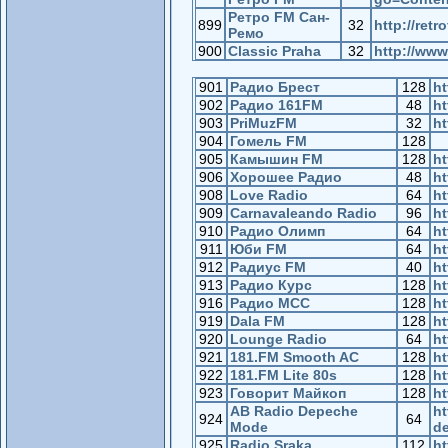
Ретро FM Сан-
899
32
http://retr
Ремо
900
Classic Praha
32
http://www
901
Радио Брест
128
ht
902
Радио 161FM
48
ht
903
PriMuzFM
32
ht
904
Гомель FM
128
905
Камышин FM
128
ht
906
Хорошее Радио
48
ht
908
Love Radio
64
ht
909
Carnavaleando Radio
96
ht
910
Радио Олимп
64
ht
911
Юби FM
64
ht
912
Радиус FM
40
ht
913
Радио Курс
128
ht
916
Радио МСС
128
ht
919
Dala FM
128
ht
920
Lounge Radio
64
ht
921
181.FM Smooth AC
128
ht
922
181.FM Lite 80s
128
ht
923
Говорит Майкоп
128
ht
AB Radio Depeche
ht
924
64
Mode
d
925
Radio Sraka
112
ht