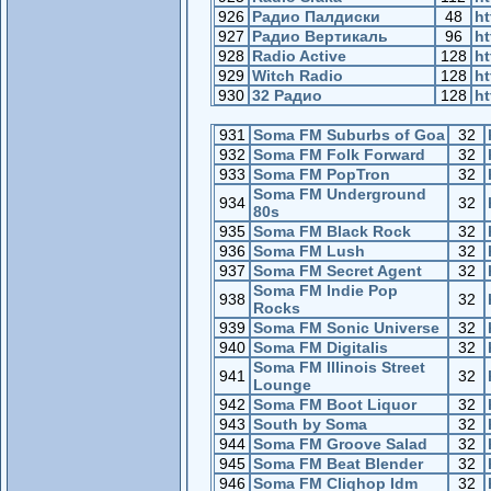
926
Радио Палдиски
48
ht
927
Радио Вертикаль
96
ht
928
Radio Active
128
ht
929
Witch Radio
128
ht
930
32 Радио
128
ht
931
Soma FM Suburbs of Goa
32
932
Soma FM Folk Forward
32
933
Soma FM PopTron
32
Soma FM Underground
934
32
80s
935
Soma FM Black Rock
32
936
Soma FM Lush
32
937
Soma FM Secret Agent
32
Soma FM Indie Pop
938
32
Rocks
939
Soma FM Sonic Universe
32
940
Soma FM Digitalis
32
Soma FM Illinois Street
941
32
Lounge
942
Soma FM Boot Liquor
32
943
South by Soma
32
944
Soma FM Groove Salad
32
945
Soma FM Beat Blender
32
946
Soma FM Cliqhop Idm
32