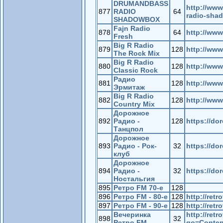
DRUMANDBASS
http://www
877
RADIO
64
radio-sha
SHADOWBOX
Fajn Radio
878
64
http://www.
Fresh
Big R Radio
879
128
http://www
The Rock Mix
Big R Radio
880
128
http://www
Classic Rock
Радио
881
128
http://www
Эрмитаж
Big R Radio
882
128
http://www
Country Mix
Дорожное
892
Радио -
128
https://do
Танцпол
Дорожное
893
Радио - Рок-
32
https://do
клуб
Дорожное
894
Радио -
32
https://do
Ностальгия
895
Ретро FM 70-е
128
896
Ретро FM - 80-е
128
http://retr
897
Ретро FM - 90-е
128
http://retr
Вечеринка
http://ret
898
32
Ретро FM
go=Conten