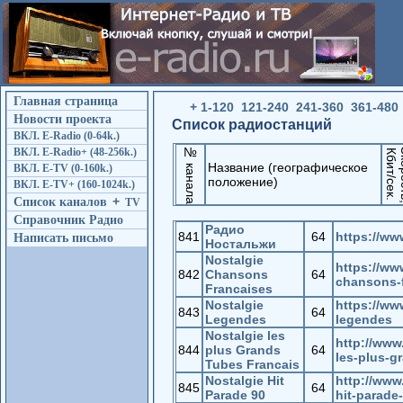
Главная страница
+
1-120
121-240
241-360
361-480
Новости проекта
Список радиостанций
ВКЛ. E-Radio (0-64k.)
№ канала
Ск
ВКЛ. E-Radio+ (48-256k.)
Кбит/сек.
Название (географическое
ВКЛ. E-TV (0-160k.)
положение)
ВКЛ. E-TV+ (160-1024k.)
Список каналов
+
TV
Справочник Радио
Радио
841
64
https://www
Написать письмо
Ностальжи
Nostalgie
https://ww
842
Chansons
64
chansons-
Francaises
Nostalgie
https://ww
843
64
Legendes
legendes
Nostalgie les
http://www
844
plus Grands
64
les-plus-g
Tubes Francais
Nostalgie Hit
http://www
845
64
Parade 90
hit-parade