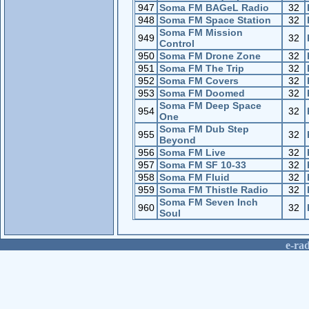
947
Soma FM BAGeL Radio
32
948
Soma FM Space Station
32
Soma FM Mission
949
32
Control
950
Soma FM Drone Zone
32
951
Soma FM The Trip
32
952
Soma FM Covers
32
953
Soma FM Doomed
32
Soma FM Deep Space
954
32
One
Soma FM Dub Step
955
32
Beyond
956
Soma FM Live
32
957
Soma FM SF 10-33
32
958
Soma FM Fluid
32
959
Soma FM Thistle Radio
32
Soma FM Seven Inch
960
32
Soul
е-rad