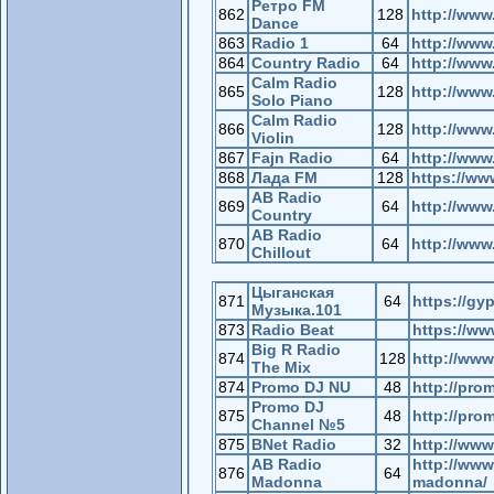
Ретро FM
862
128
http://www.
Dance
863
Radio 1
64
http://www.
864
Country Radio
64
http://www
Calm Radio
865
128
http://www
Solo Piano
Calm Radio
866
128
http://www
Violin
867
Fajn Radio
64
http://www.
868
Лада FM
128
https://ww
AB Radio
869
64
http://www
Country
AB Radio
870
64
http://www
Chillout
Цыганская
871
64
https://gyp
Музыка.101
873
Radio Beat
https://ww
Big R Radio
874
128
http://www
The Mix
874
Promo DJ NU
48
http://pro
Promo DJ
875
48
http://pro
Channel №5
875
BNet Radio
32
http://www
AB Radio
http://www
876
64
Madonna
madonna/