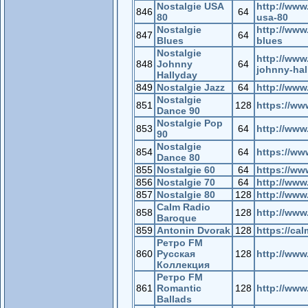
Nostalgie USA
http://www
846
64
80
usa-80
Nostalgie
http://www
847
64
Blues
blues
Nostalgie
http://www
848
Johnny
64
johnny-hal
Hallyday
849
Nostalgie Jazz
64
http://www
Nostalgie
851
128
https://ww
Dance 90
Nostalgie Pop
853
64
http://www
90
Nostalgie
854
64
https://ww
Dance 80
855
Nostalgie 60
64
https://ww
856
Nostalgie 70
64
http://www
857
Nostalgie 80
128
http://www
Calm Radio
858
128
http://www
Baroque
859
Antonin Dvorak
128
https://ca
Ретро FM
860
Русская
128
http://www.
Коллекция
Ретро FM
861
Romantic
128
http://www.
Ballads