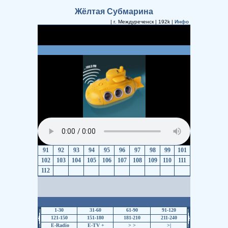
Жёлтая Субмарина
| г. Междуреченск | 192k |
Инфо
91
92
93
94
95
96
97
98
99
101
102
103
104
105
106
107
108
109
110
111
112
1-30
31-60
61-90
91-120
121-150
151-180
181-210
211-240
E-Radio
E-TV +
>
>
>|