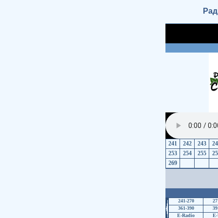
Рад
241
242
243
24
253
254
255
25
269
241-270
27
361-390
39
E-Radio
E-