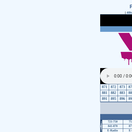
|
48k
871
872
873
87
881
882
883
88
891
895
896
89
721-750
75
841-870
87
E-Radio
E-