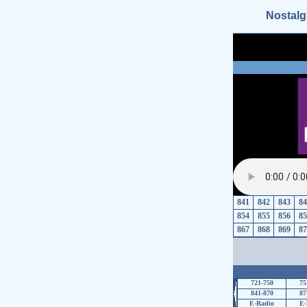
Nostalg
841
842
843
84
854
855
856
85
867
868
869
87
721-750
75
841-870
87
E-Radio
E-