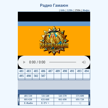
Радио Гамаюн
|
64k
|
128k
| 256k |
Инфо
481
483
485
486
487
489
490
491
493
494
495
498
502
507
481-510
511-540
541-570
571-600
601-630
631-660
661-690
691-720
E-Radio
E-TV +
|<
>|