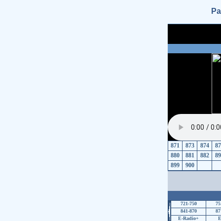
Ра
871
873
874
87
880
881
882
89
899
900
721-750
75
841-870
87
E-Radio+
E