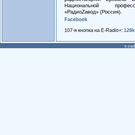
Национальной профес
«РадиоZавод» (Россия).
Facebook
107-я кнопка на E-Radio+:
128k
е-rad