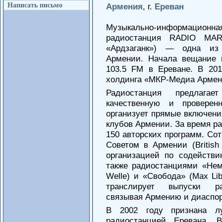
Написать письмо
Армения
, г.
Ереван
Музыкально-информаци
радиостанция RADIO MAR
«Ардзаганк») — одна из
Армении. Начала вещание 
103.5 FM в Ереване. В 20
холдинга «МКР-Медиа Армен
Радиостанция предлага
качественную и проверен
организует прямые включени
клубов Армении. За время р
150 авторских программ. Со
Советом в Армении (British
организацией по содейств
также радиостанциями «Нем
Welle) и «Свобода» (Max Lib
транслирует выпуски ра
связывая Армению и диаспор
В 2002 году признана лу
радиостанцией Еревана. 