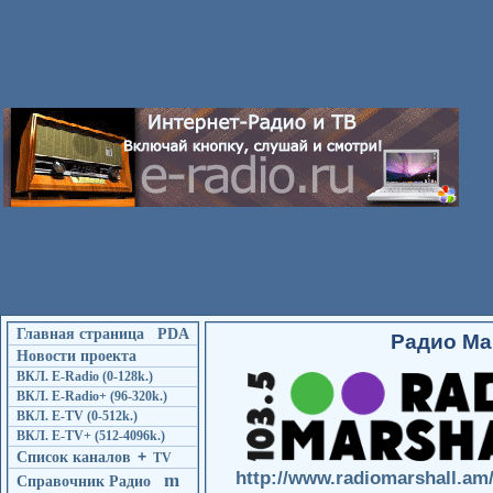
Главная страница
PDA
Радио М
Новости проекта
ВКЛ. E-Radio (0-128k.)
ВКЛ. E-Radio+ (96-320k.)
ВКЛ. E-TV (0-512k.)
ВКЛ. E-TV+ (512-4096k.)
Список каналов
+
TV
http://www.radiomarshall.am
m
Справочник Радио