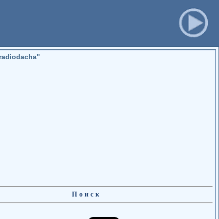
radiodacha"
П о и с к