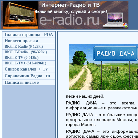
Главная страница
PDA
Новости проекта
ВКЛ. E-Radio (0-128k.)
ВКЛ. E-Radio+ (96-320k.)
ВКЛ. E-TV (0-512k.)
ВКЛ. E-TV+ (512-4096k.)
Список каналов
+
TV
m
Справочник Радио
Написать письмо
песни наших дней.
РАДИО ДАЧА – это всегда у
информационные и развлекательн
РАДИО ДАЧА – это большие концер
центральных площадях Москвы, п
города Москвы.
РАДИО ДАЧА – это информацион
артистов, самых ярких шоу, фести