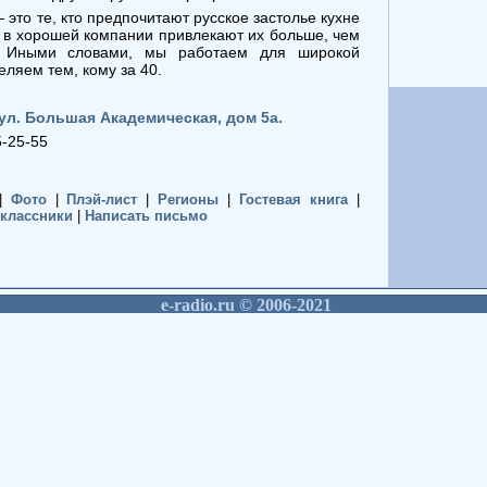
то те, кто предпочитают русское застолье кухне
в хорошей компании привлекают их больше, чем
. Иными словами, мы работаем для широкой
еляем тем, кому за 40.
 ул. Большая Академическая, дом 5а.
5-25-55
|
Фото
|
Плэй-лист
|
Регионы
|
Гостевая книга
|
классники
|
Написать письмо
е-radio.ru © 2006-2021