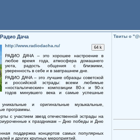
Твиты о "@
Радио Дача
http://www.radiodacha.ru/
РАДИО ДАЧА – это хорошее настроение в
любое время года, атмосфера домашнего
уюта, радость общения с близкими,
уверенность в себе и в завтрашнем дне.
РАДИО ДАЧА – это лучшие образцы советской
и российской эстрады: всеми любимые
«ностальгические» композиции 80-х и 90-х
годов минувшего века и самые успешные
никальные и оригинальные музыкальные,
ые программы.
ты с участием звезд отечественной эстрады на
риуроченные к праздникам – Дню победы и Дню
ная поддержка концертов самых популярных
валей и других крупных мероприятий.