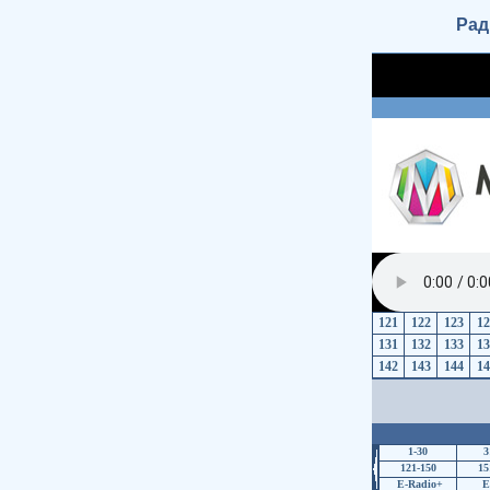
Рад
121
122
123
12
131
132
133
13
142
143
144
14
1-30
3
121-150
15
E-Radio+
E