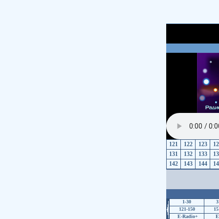
121
122
123
12
131
132
133
13
142
143
144
14
1-30
3
121-150
15
E-Radio+
E