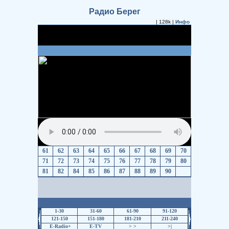
Радио Берег
| 128k |
Инфо
61
62
63
64
65
66
67
68
69
70
71
72
73
74
75
76
77
78
79
80
81
82
84
85
86
87
88
89
90
1-30
31-60
61-90
91-120
121-150
151-180
181-210
211-240
E-Radio+
E-TV
>
>
>|