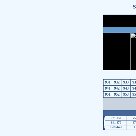
S
931
932
933
93
941
942
943
94
951
952
953
95
721-750
75
841-870
87
E-Radio+
E