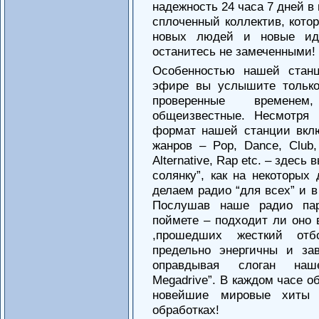
надежность 24 часа 7 дней в
сплоченный коллектив, котор
новых людей и новые ид
останитесь не замеченными!
Особенностью нашей станц
эфире вы услышите тольк
проверенные времене
общеизвестные. Несмотря 
формат нашей станции вкл
жанров – Pop, Dance, Club,
Alternative, Rap etc. – здес
солянку”, как на некоторых
делаем радио “для всех” и в
Послушав наше радио пар
поймете – подходит ли оно 
,прошедших жесткий от
предельно энергичны и за
оправдывая слоган наше
Megadrive”. В каждом часе о
новейшие мировые хиты
обработках!