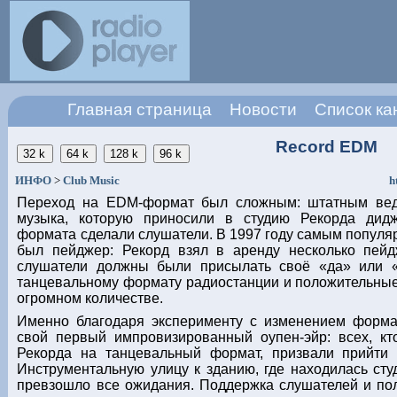
Главная страница
Новости
Список ка
Record EDM
ИНФО
>
Club Music
h
Переход на EDM-формат был сложным: штатным вед
музыка, которую приносили в студию Рекорда дид
формата сделали слушатели. В 1997 году самым попул
был пейджер: Рекорд взял в аренду несколько пейд
слушатели должны были присылать своё «да» или «
танцевальному формату радиостанции и положительные
огромном количестве.
Именно благодаря эксперименту с изменением форма
свой первый импровизированный оупен-эйр: всех, кт
Рекорда на танцевальный формат, призвали прийти 
Инструментальную улицу к зданию, где находилась ст
превзошло все ожидания. Поддержка слушателей и п