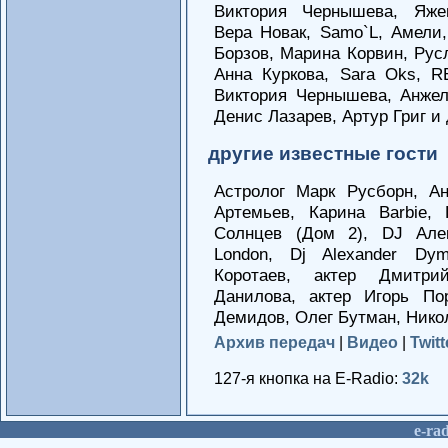
Виктория Чернышева, Яже
Вера Новак, Samo`L, Амели,
Борзов, Марина Корвин, Рус
Анна Куркова, Sara Oks, R
Виктория Чернышева, Анже
Денис Лазарев, Артур Григ и
другие известные гости
Астролог Марк Русборн, А
Артемьев, Карина Barbie,
Солнцев (Дом 2), DJ Але
London, Dj Alexander Dy
Коротаев, актер Дмитри
Данилова, актер Игорь По
Демидов, Олег Бутман, Нико
Архив передач
|
Видео
|
Twitt
127-я кнопка на E-Radio:
32k
е-rad