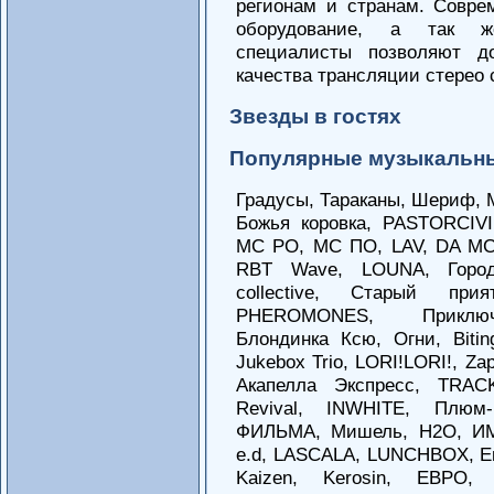
регионам и странам. Совре
оборудование, а так ж
специалисты позволяют д
качества трансляции стерео 
Звезды в гостях
Популярные музыкальн
Градусы, Тараканы, Шериф, 
Божья коровка, PASTORCIVIL,
MC PO, MC ПО, LAV, DA M
RBT Wave, LOUNA, Городс
collective, Старый при
PHEROMONES, Приключе
Блондинка Ксю, Огни, Bitin
Jukebox Trio, LORI!LORI!, Z
Акапелла Экспресс, TRA
Revival, INWHITE, Плюм
ФИЛЬМА, Мишель, H2O, ИМП
e.d, LASCALA, LUNCHBOX, Em
Kaizen, Kerosin, ЕВРО, 