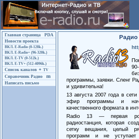
Главная страница
PDA
Радио
Новости проекта
htt
ВКЛ. E-Radio (0-128k.)
ВКЛ. E-Radio+ (96-320k.)
ВКЛ. E-TV (0-512k.)
По
ВКЛ. E-TV+ (512-4096k.)
90
Список каналов
+
TV
би
m
Справочник Радио
программы, заявки. Сленг Ра
Написать письмо
и удивительна!
13 августа 2007 года в сет
эфир программы и нача
качественного формата в инт
Radio 13 — первая рос
радиостанция, которая соз
сетку вещания, целый р
программ и не уступает