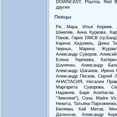
DOWNCAST, Plazma, Red Ban
другие
Певцы
Ри, Мара, Илья Киреев, 
Шмелев, Анна Куркова, Ка
Панов, Гарик DMCB (гр.Банд'
Карина Хидэкель, Дима Ти
Черных, Марина Журавл
Александр Суворов, Алексей
Елена Терлеева, Катери
Шаляпин, Александр Бал
Александр Шаганов, Ирина 
Александр Песков, Сергей Л
АНАСТАСИЯ, Наталия Прав
Маргарита Суворова, Св
Наджиев, Бари Алибасов,
"Земляне"), Сона, Madre Vi
Никита, Татьяна Пархоменко
Беляева, Кай Метов, Ми
Далински, Александр Кир