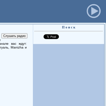
П о и с к
х
анале вас ждут:
гуаль, Manizha и