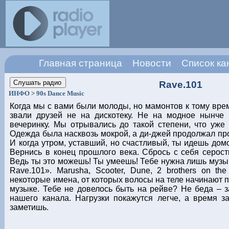
Главная страница
Новости
Список ка
Rave.101
ИНФО
>
90s Dance Music
Когда мы с вами были молоды, но мамонтов к тому вре
звали друзей не на дискотеку. Не на модное нынче p
вечеринку. Мы отрывались до такой степени, что уже
Одежда была насквозь мокрой, а ди-джей продолжал пр
И когда утром, уставший, но счастливый, ты идешь дом
Вернись в конец прошлого века. Сбрось с себя серость
Ведь ты это можешь! Ты умеешь! Тебе нужна лишь музык
Rave.101». Marusha, Scooter, Dune, 2 brothers on the
некоторые имена, от которых волосы на теле начинают п
музыке. Тебе не довелось быть на рейве? Не беда – 
нашего канала. Нагрузки покажутся легче, а время за
заметишь.