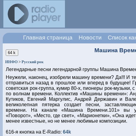
Главная страница
Новости
Список ка
Машина Врем
ИНФО
>
Русский рок
Легендарные песни легендарной группы Машина Време
Неужели, наконец, изобрели машину времени? Да!!! И т
отправиться назад в прошлое или вперед в будущее! 
советская рок-группа, кумир 80-х, пионеры рок-музыки, 
по волнам времени. Коллектив «Машины времени»: Ан
Кутиков, Евгений Маргулис, Андрей Державин и Вал
великолепная пятерка создает песни, заставляющ
времени. На канале «Машина Времени.101» вы у
«Поворот», «Место, где свет», «Марионетки», «Она идет
менее известные, но не менее любимые композиции.
616-я кнопка на E-Radio:
64k