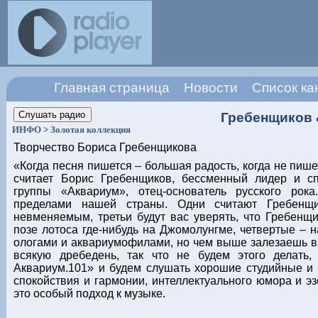
Главная страница
Новости
Список ка
Гребенщиков 
ИНФО
>
Золотая коллекция
Творчество Бориса Гребенщикова
«Когда песня пишется – большая радость, когда не пише
считает Борис Гребенщиков, бессменный лидер и сп
группы «Аквариум», отец-основатель русского рок
пределами нашей страны. Одни считают Гребенщи
невменяемым, третьи будут вас уверять, что Гребенщи
позе лотоса где-нибудь на Джомолунгме, четвертые – н
ологами и аквариумофилами, но чем выше залезаешь в
всякую дребедень, так что не будем этого делать
Аквариум.101» и будем слушать хорошие студийные и 
спокойствия и гармонии, интеллектуального юмора и эз
это особый подход к музыке.